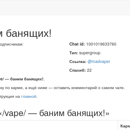
м банящих!
подписчикам:
Chat id:
1001019633760
Тип:
supergroup
Ссылка:
@madvaper
Спасиб:
22
pe/ — баним банящих!
.
ку по карме, а ещё ниже — оставить комментарий о самом чате.
трукция на
главной
.
«/vape/ — баним банящих!»
Кар