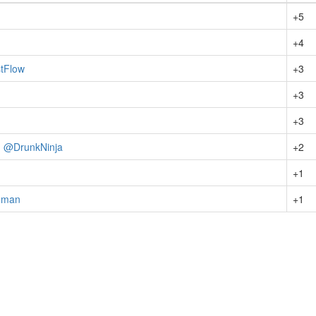
+5
+4
stFlow
+3
+3
+3
и
@DrunkNinja
+2
+1
eman
+1