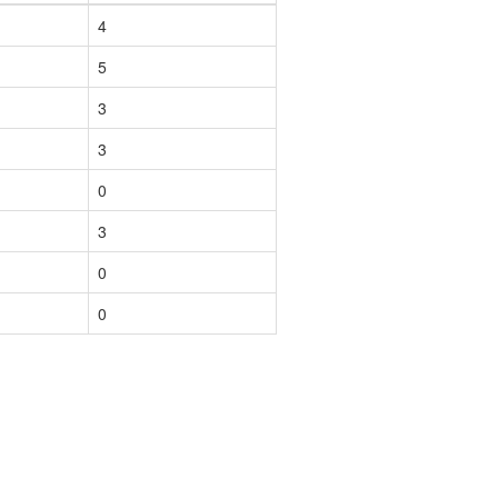
4
5
3
3
0
3
0
0