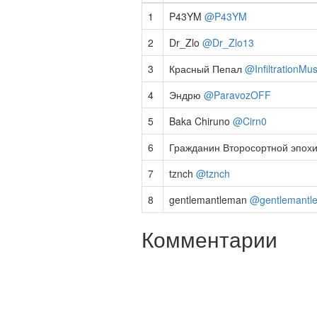
1
P43YM
@P43YM
2
Dr_Zlo
@Dr_Zlo13
3
Красный Пепал
@InfiltrationMu
4
Эндрю
@ParavozOFF
5
Baka Chiruno
@Cirn0
6
Гражданин Второсортной эпох
7
tznch
@tznch
8
gentlemantleman
@gentlemantl
Комментарии