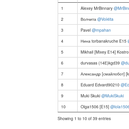
1
Alexey MrBinnary
@MrBin
2
Волчита
@Vol4ita
3
Pavel
@mpahan
4
Нина torbanakruche E15
5
Mikhail [Mixey E14] Kost
6
durvasas (14Е)kgd39
@du
7
Александр [смайлобот] [k
8
Eduard Edvard90210
@Ed
9
Muki Skuki
@MukiSkuki
10
Olga1506 [E15]
@lola150
Showing 1 to 10 of 39 entries