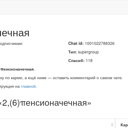
чечная
подписчикам:
Chat id:
1001022788326
Тип:
supergroup
Спасиб:
118
6)πенсионачечная
.
ку по карме, а ещё ниже — оставить комментарий о самом чате.
трукция на
главной
.
«2,(6)πенсионачечная»
Кар