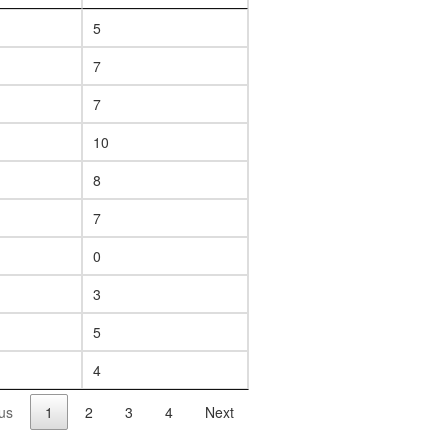
5
7
7
10
8
7
0
3
5
4
us
1
2
3
4
Next