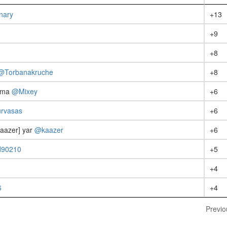
nary
+13
+9
+8
@Torbanakruche
+8
roma
@Mixey
+6
rvasas
+6
aazer] yar
@kaazer
+6
90210
+5
+4
6
+4
Previo