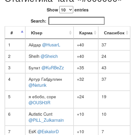
Show
entries
Search:
#
Юзер
Карма
Спасибок
1
Айдар
@HusarL
+40
37
2
Sheih
@Sheich
+40
24
3
Булаτ
@KuRBeZz
+35
43
4
Артур Габдуллин
+32
37
@Neturik
5
я ебобо, соре
+24
19
@OUSH3R
6
Autistic Cunt
+10
10
@PiLL_Zulkarnain
7
EsK
@EskalorD
+10
7