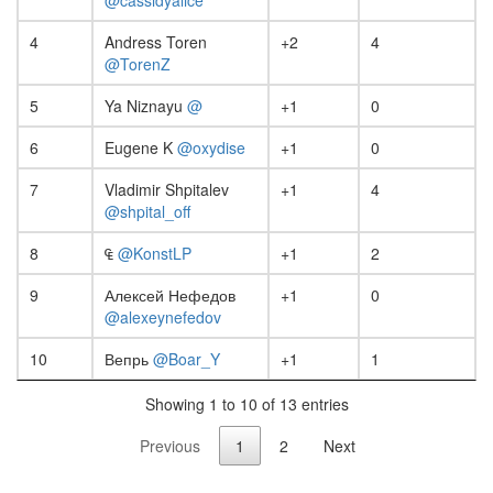
@cassidyalice
4
Andress Toren
+2
4
@TorenZ
5
Ya Niznayu
@
+1
0
6
Eugene K
@oxydise
+1
0
7
Vladimir Shpitalev
+1
4
@shpital_off
8
₠
@KonstLP
+1
2
9
Алексей Нефедов
+1
0
@alexeynefedov
10
Вепрь
@Boar_Y
+1
1
Showing 1 to 10 of 13 entries
Previous
1
2
Next