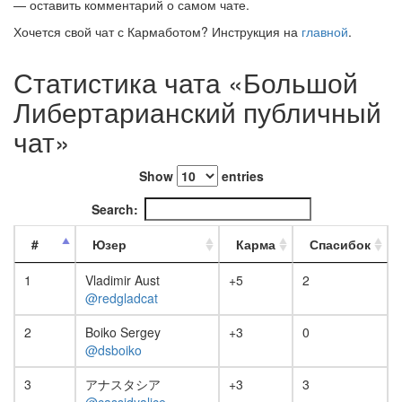
— оставить комментарий о самом чате.
Хочется свой чат с Кармаботом? Инструкция на
главной
.
Статистика чата «Большой
Либертарианский публичный
чат»
Show
entries
Search:
#
Юзер
Карма
Спасибок
1
Vladimir Aust
+5
2
@redgladcat
2
Boiko Sergey
+3
0
@dsboiko
3
アナスタシア
+3
3