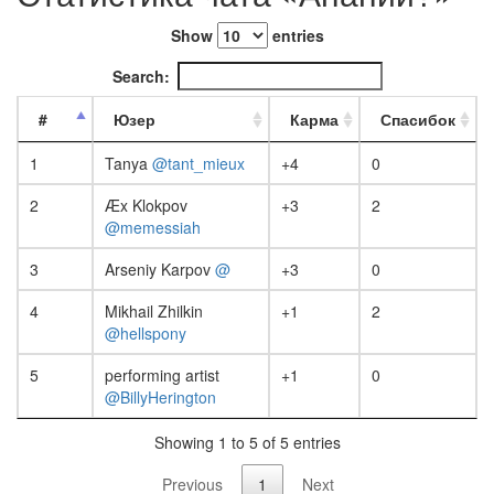
Show
entries
Search:
#
Юзер
Карма
Спасибок
1
Tanya
@tant_mieux
+4
0
2
Æx Klokpov
+3
2
@memessiah
3
Arseniy Karpov
@
+3
0
4
Mikhail Zhilkin
+1
2
@hellspony
5
performing artist
+1
0
@BillyHerington
Showing 1 to 5 of 5 entries
Previous
1
Next