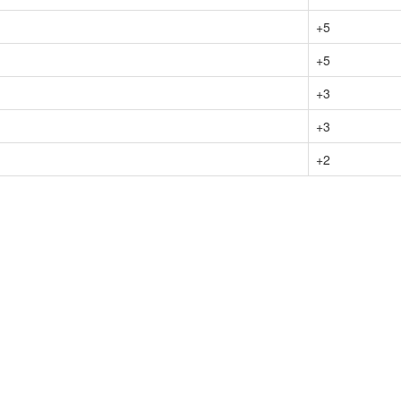
+5
+5
+3
+3
+2