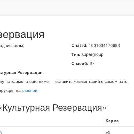
зервация
подписчикам:
Chat id:
1001034170693
Тип:
supergroup
Спасиб:
27
ьтурная Резервация
.
ку по карме, а ещё ниже — оставить комментарий о самом чате.
трукция на
главной
.
 «Культурная Резервация»
Карма
v
+9