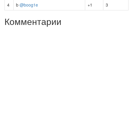
4
b
@boog1e
+1
3
Комментарии