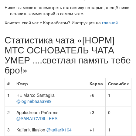
Ниже вы можете посмотреть статистику по карме, а ещё ниже
— оставить комментарий о самом чате.
Хочется свой чат с Кармаботом? Инструкция на
главной
.
Статистика чата «[НОРМ]
МТС ОСНОВАТЕЛЬ ЧАТА
УМЕР ....светлая память тебе
бро!»
#
Юзер
Карма
Спасибок
1
НЕ Marco Santaglia
+6
1
@loginebaaaa999
2
Appledream Работаю
+3
0
@SARATOVDILLERS
3
Kaifarik Illusion
@kaifarik164
+1
1