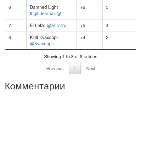
6
+9
3
@DamnedLight
7
El Lolzo
@el_lolzo
+5
4
8
Kirill Kvacdopil
+4
3
@Kvacdopil
Showing 1 to 8 of 8 entries
Previous
1
Next
Комментарии