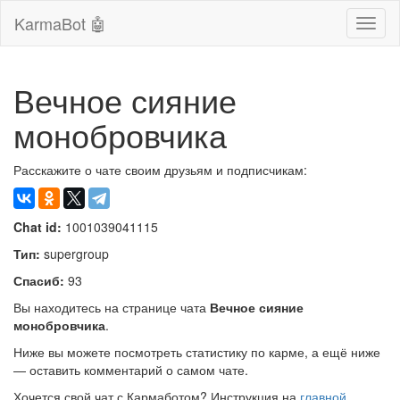
KarmaBot 🤖
Сверн
нави
Вечное сияние
монобровчика
Расскажите о чате своим друзьям и подписчикам:
Chat id:
1001039041115
Тип:
supergroup
Спасиб:
93
Вы находитесь на странице чата
Вечное сияние
монобровчика
.
Ниже вы можете посмотреть статистику по карме, а ещё ниже
— оставить комментарий о самом чате.
Хочется свой чат с Кармаботом? Инструкция на
главной
.