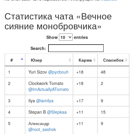
Статистика чата «Вечное
сияние монобровчика»
Show
entries
Search:
#
Юзер
Карма
Спасибок
1
Yuri Sizov
@pycbouh
+18
48
2
Clockwork Tomato
+18
2
@ImActuallyATomato
3
Ilya
@iamilya
+17
9
4
Stepan B
@Stepkaa
+11
15
5
Александр
+11
9
@root_sashok