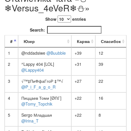
❄Versus_4eVeR❄⛄»
Show
entries
Search:
#
Юзер
Карма
Спасибок
1
@nddadsiwe
@Buubble
+39
12
2
^Lappy 404 [LOL]
+31
39
@Lappy404
3
√™‡ПиФфаГгоР ‡™√
+27
22
@P_i_F_a_g_o_R
4
Пиццаев Томи [ØՈℾ]
+22
16
@Tomy_Topchik
5
Sergo Младшая
+22
8
@Irina_T