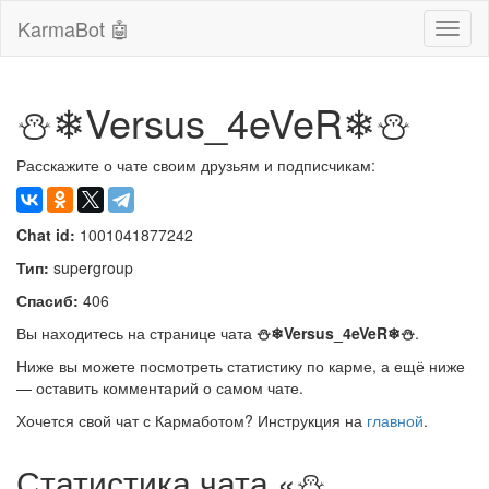
KarmaBot 🤖
Сверн
нави
⛄❄Versus_4eVeR❄⛄
Расскажите о чате своим друзьям и подписчикам:
Chat id:
1001041877242
Тип:
supergroup
Спасиб:
406
Вы находитесь на странице чата
⛄❄Versus_4eVeR❄⛄
.
Ниже вы можете посмотреть статистику по карме, а ещё ниже
— оставить комментарий о самом чате.
Хочется свой чат с Кармаботом? Инструкция на
главной
.
Статистика чата «⛄