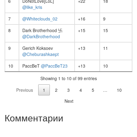
6
DoNotLove[LoL]
+22
18
@like_kris
7
@Whiteclouds_02
+16
9
8
Dark Brotherhood 卐
+15
15
@DarkBrotherhood
9
Gerich Koksoev
+13
11
@Cheburashkaept
10
PaccBeT
@PaccBeT23
+13
10
Showing 1 to 10 of 99 entries
Previous
1
2
3
4
5
…
10
Next
Комментарии