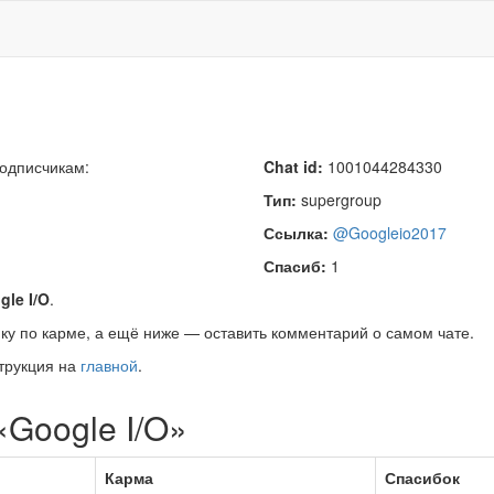
подписчикам:
Chat id:
1001044284330
Тип:
supergroup
Ссылка:
@Googleio2017
Спасиб:
1
gle I/O
.
ку по карме, а ещё ниже — оставить комментарий о самом чате.
трукция на
главной
.
«Google I/O»
Карма
Спасибок