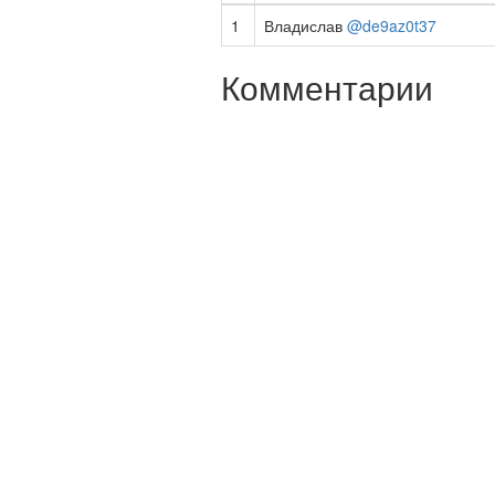
1
Владислав
@de9az0t37
Комментарии