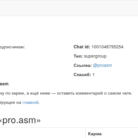
подписчикам:
Chat id:
1001048795254
Тип:
supergroup
Ссылка:
@proasm
Спасиб:
1
.asm
.
ку по карме, а ещё ниже — оставить комментарий о самом чате.
трукция на
главной
.
«pro.asm»
Карма