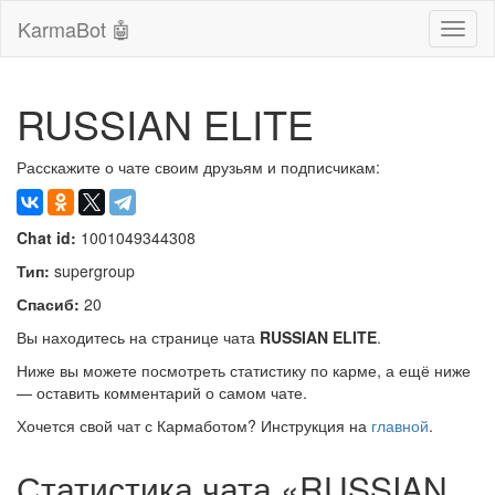
KarmaBot 🤖
Сверн
нави
RUSSIAN ELITE
Расскажите о чате своим друзьям и подписчикам:
Chat id:
1001049344308
Тип:
supergroup
Спасиб:
20
Вы находитесь на странице чата
RUSSIAN ELITE
.
Ниже вы можете посмотреть статистику по карме, а ещё ниже
— оставить комментарий о самом чате.
Хочется свой чат с Кармаботом? Инструкция на
главной
.
Статистика чата «RUSSIAN