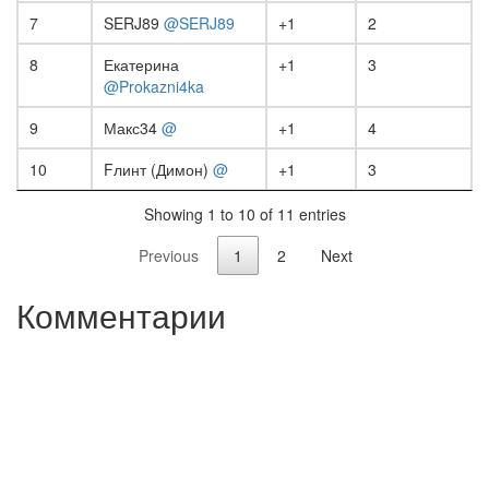
7
SERJ89
@SERJ89
+1
2
8
Екатерина
+1
3
@Prokazni4ka
9
Макс34
@
+1
4
10
Fлинт (Димон)
@
+1
3
Showing 1 to 10 of 11 entries
Previous
1
2
Next
Комментарии