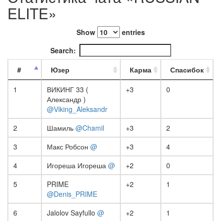
ELITE»
Show
entries
Search:
#
Юзер
Карма
Спасибок
1
ВИКИНГ 33 (
+3
0
Александр )
@Viking_Aleksandr
2
Шамиль
@Chamil
+3
2
3
Макс Робсон
@
+3
4
4
Игореша Игореша
@
+2
0
5
PRIME
+2
1
@Denis_PRIME
6
Jalolov Sayfullo
@
+2
1