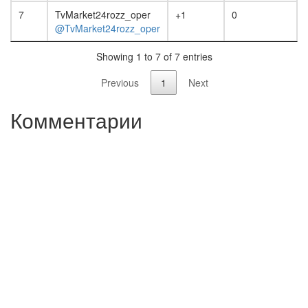
7
TvMarket24rozz_oper
+1
0
@TvMarket24rozz_oper
Showing 1 to 7 of 7 entries
Previous
1
Next
Комментарии