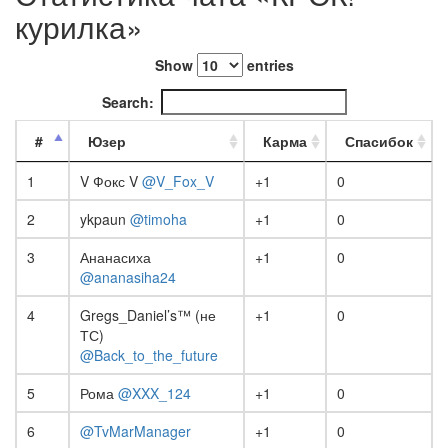
курилка»
Show
entries
Search:
#
Юзер
Карма
Спасибок
1
V Фокс V
@V_Fox_V
+1
0
2
ykpaun
@timoha
+1
0
3
Ананасиха
+1
0
@ananasiha24
4
Gregs_Daniel’s™ (не
+1
0
ТС)
@Back_to_the_future
5
Рома
@XXX_124
+1
0
6
@TvMarManager
+1
0