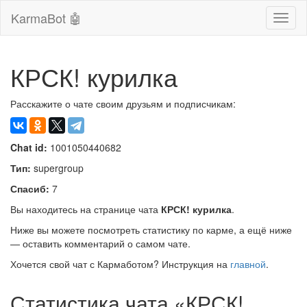
KarmaBot 🤖
Сверн
нави
КРСК! курилка
Расскажите о чате своим друзьям и подписчикам:
Chat id:
1001050440682
Тип:
supergroup
Спасиб:
7
Вы находитесь на странице чата
КРСК! курилка
.
Ниже вы можете посмотреть статистику по карме, а ещё ниже
— оставить комментарий о самом чате.
Хочется свой чат с Кармаботом? Инструкция на
главной
.
Статистика чата «КРСК!