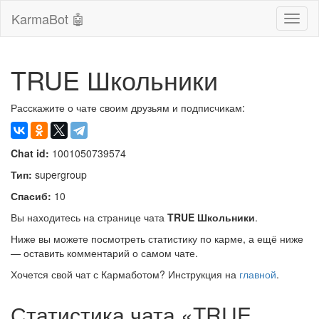
KarmaBot 🤖
Сверн
нави
TRUE Школьники
Расскажите о чате своим друзьям и подписчикам:
Chat id:
1001050739574
Тип:
supergroup
Спасиб:
10
Вы находитесь на странице чата
TRUE Школьники
.
Ниже вы можете посмотреть статистику по карме, а ещё ниже
— оставить комментарий о самом чате.
Хочется свой чат с Кармаботом? Инструкция на
главной
.
Статистика чата «TRUE