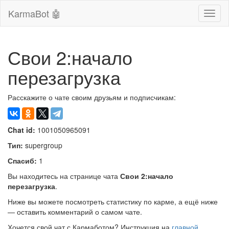
KarmaBot 🤖
Сверн
нави
Свои 2:начало
перезагрузка
Расскажите о чате своим друзьям и подписчикам:
Chat id:
1001050965091
Тип:
supergroup
Спасиб:
1
Вы находитесь на странице чата
Свои 2:начало
перезагрузка
.
Ниже вы можете посмотреть статистику по карме, а ещё ниже
— оставить комментарий о самом чате.
Хочется свой чат с Кармаботом? Инструкция на
главной
.