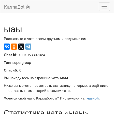
KarmaBot 🤖
Сверн
нави
ыаы
Расскажите о чате своим друзьям и подписчикам:
Chat id:
1001053307324
Тип:
supergroup
Спасиб:
0
Вы находитесь на странице чата
ыаы
.
Ниже вы можете посмотреть статистику по карме, а ещё ниже
— оставить комментарий о самом чате.
Хочется свой чат с Кармаботом? Инструкция на
главной
.
Статистика чата «ыаы»