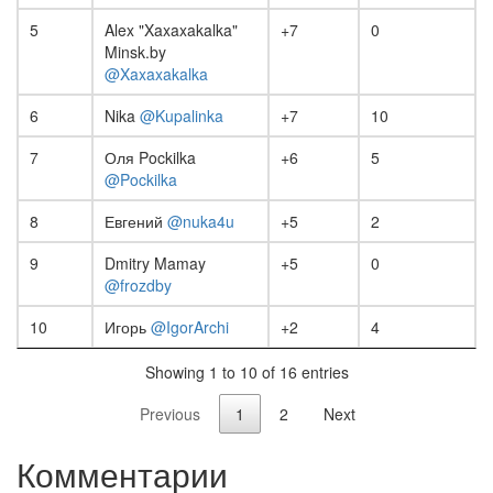
5
Alex "Xaxaxakalka"
+7
0
Minsk.by
@Xaxaxakalka
6
Nika
@Kupalinka
+7
10
7
Оля Pockilka
+6
5
@Pockilka
8
Евгений
@nuka4u
+5
2
9
Dmitry Mamay
+5
0
@frozdby
10
Игорь
@IgorArchi
+2
4
Showing 1 to 10 of 16 entries
Previous
1
2
Next
Комментарии