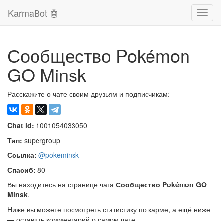
KarmaBot 🤖
Сверн
нави
Сообщество Pokémon
GO Minsk
Расскажите о чате своим друзьям и подписчикам:
Chat id:
1001054033050
Тип:
supergroup
Ссылка:
@pokeminsk
Спасиб:
80
Вы находитесь на странице чата
Сообщество Pokémon GO
Minsk
.
Ниже вы можете посмотреть статистику по карме, а ещё ниже
— оставить комментарий о самом чате.