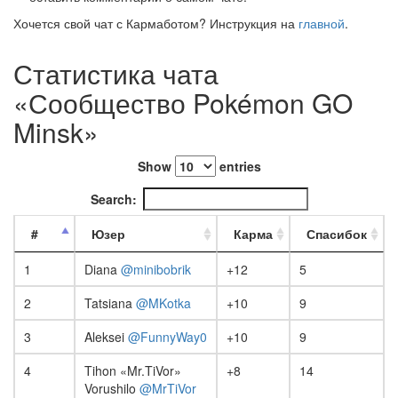
Хочется свой чат с Кармаботом? Инструкция на
главной
.
Статистика чата
«Сообщество Pokémon GO
Minsk»
Show
entries
Search:
#
Юзер
Карма
Спасибок
1
Diana
@minibobrik
+12
5
2
Tatsiana
@MKotka
+10
9
3
Aleksei
@FunnyWay0
+10
9
4
Tihon «Mr.TiVor»
+8
14
Vorushilo
@MrTiVor