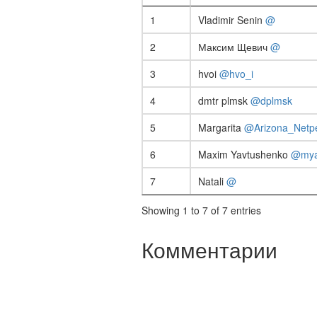
1
Vladimir Senin
@
2
Максим Щевич
@
3
hvoi
@hvo_i
4
dmtr plmsk
@dplmsk
5
Margarita
@Arizona_Netp
6
Maxim Yavtushenko
@mya
7
Natali
@
Showing 1 to 7 of 7 entries
Комментарии