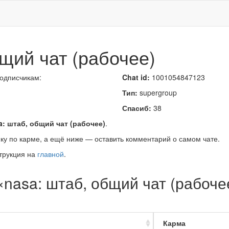
бщий чат (рабочее)
подписчикам:
Chat id:
1001054847123
Тип:
supergroup
Спасиб:
38
a: штаб, общий чат (рабочее)
.
ку по карме, а ещё ниже — оставить комментарий о самом чате.
трукция на
главной
.
«nasa: штаб, общий чат (рабоче
Карма