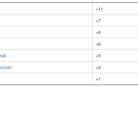
+11
+7
+6
+6
eak
+5
vtush
+2
+1