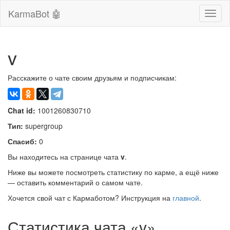
KarmaBot 🤖
Сверн
нави
v
Расскажите о чате своим друзьям и подписчикам:
Chat id:
1001260830710
Тип:
supergroup
Спасиб:
0
Вы находитесь на странице чата
v
.
Ниже вы можете посмотреть статистику по карме, а ещё ниже
— оставить комментарий о самом чате.
Хочется свой чат с Кармаботом? Инструкция на
главной
.
Статистика чата «v»