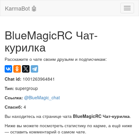
KarmaBot 🤖
Сверн
нави
BlueMagicRC Чат-
курилка
Расскажите о чате своим друзьям и подписчикам:
Chat id:
1001263964841
Тип:
supergroup
Ссылка:
@BlueMagic_chat
Спасиб:
4
Вы находитесь на странице чата
BlueMagicRC Чат-курилка
.
Ниже вы можете посмотреть статистику по карме, а ещё ниже
— оставить комментарий о самом чате.