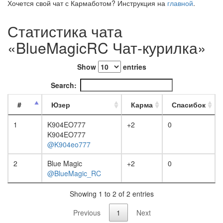
Хочется свой чат с Кармаботом? Инструкция на
главной
.
Статистика чата
«BlueMagicRC Чат-курилка»
Show
entries
Search:
#
Юзер
Карма
Спасибок
1
K904EO777
+2
0
K904EO777
@K904eo777
2
Blue Magic
+2
0
@BlueMagic_RC
Showing 1 to 2 of 2 entries
Previous
1
Next