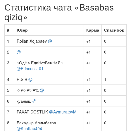
Статистика чата «Basabas
qiziq»
#
Юзер
Карма
Спасибок
1
Rollan Xojabaev
@
+1
0
2
@
+1
0
3
~ОдНа ЕдиНстВенНаЯ~
+1
0
@Princess_01
4
H.S.B
@
+1
1
5
♡♥♡♥♡♥%
@
+1
0
6
қуаныш
@
+1
0
7
FAXAT DOSTLIK
@AymuratovM
+1
0
8
Бахадыр Алимбетов
+1
0
@Khattab494