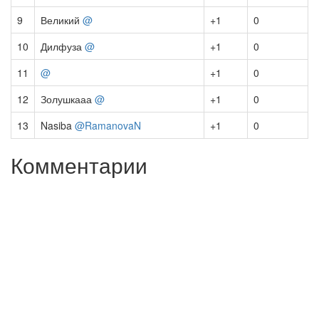
9
Великий
@
+1
0
10
Дилфуза
@
+1
0
11
@
+1
0
12
Золушкааа
@
+1
0
13
Nasiba
@RamanovaN
+1
0
Комментарии