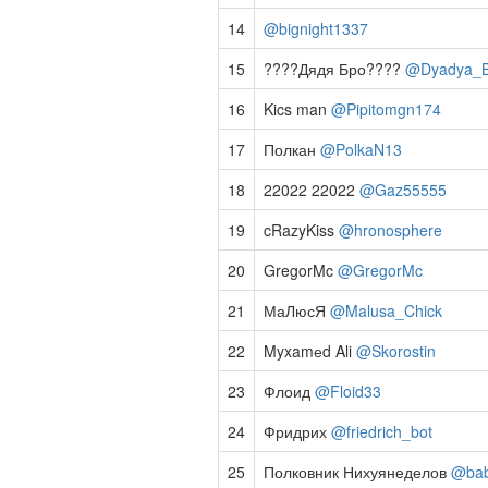
14
@bignight1337
15
????Дядя Бро????
@Dyadya_
16
Kics man
@Pipitomgn174
17
Полкан
@PolkaN13
18
22022 22022
@Gaz55555
19
cRazyKiss
@hronosphere
20
GregorMc
@GregorMc
21
МаЛюсЯ
@Malusa_Chick
22
Myxamеd Ali
@Skorostin
23
Флоид
@Floid33
24
Фридрих
@friedrich_bot
25
Полковник Нихуянеделов
@bab