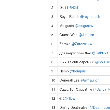
2
Dkf11
@Dkf11
3
Royal Reach
@royalreach
4
Me gusta
@megustavo
5
Guess Who
@Just_so
6
Zaraza
@Zaraza174
7
Древнерусский Джо
@Gabik74
8
ЖнеЦ SoulReaper666
@SoulRe
9
Hemp
@hempus
10
Generall Lee
@air1aunch
11
Саша Тот Самый тм
@Sanya_t
12
®
@Pillow1
13
Dmitry Deathraizer
@Deathraize