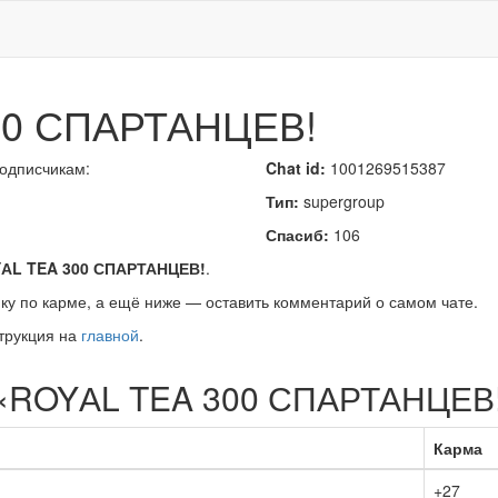
00 СПАРТАНЦЕВ!
подписчикам:
Chat id:
1001269515387
Тип:
supergroup
Спасиб:
106
АL TEA 300 СПАРТАНЦЕВ!
.
ку по карме, а ещё ниже — оставить комментарий о самом чате.
трукция на
главной
.
а «ROYАL TEA 300 СПАРТАНЦЕВ
Карма
+27