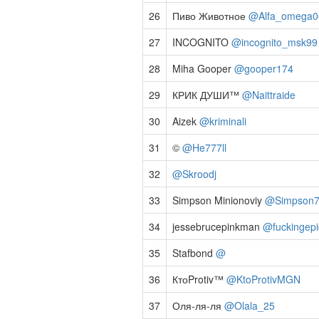
26
Пиво Животное
@Alfa_omega0
27
INCOGNITO
@incognito_msk99
28
Miha Gooper
@gooper174
29
КРИК ДУШИ™
@Naittraide
30
Aizek
@kriminali
31
©
@He777ll
32
@Skroodj
33
Simpson Minionoviy
@Simpson7
34
jessebrucepinkman
@fuckingepic
35
Stafbond
@
36
КтоProtiv™
@KtoProtivMGN
37
Оля-ля-ля
@Olala_25