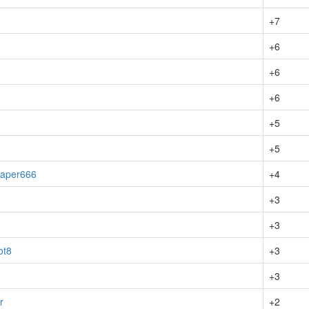
+7
+6
+6
+6
+5
+5
aper666
+4
+3
+3
ot8
+3
+3
r
+2