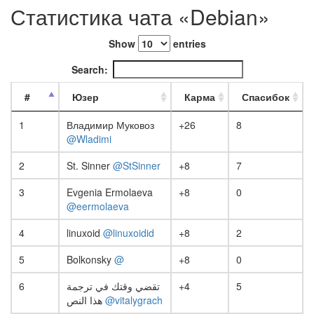
Статистика чата «Debian»
Show
entries
Search:
#
Юзер
Карма
Спасибок
1
Владимир Муковоз
+26
8
@Wladimi
2
St. Sinner
@StSinner
+8
7
3
Evgenia Ermolaeva
+8
0
@eermolaeva
4
linuxoid
@linuxoidid
+8
2
5
Bolkonsky
@
+8
0
6
تقضي وقتك في ترجمة
+4
5
هذا النص
@vitalygrach