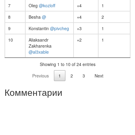
7
Oleg
@kozloff
+4
1
8
Besha
@
+4
2
9
Konstantin
@pivcheg
+3
1
10
Aliaksandr
+2
1
Zakharenka
@al3xable
Showing 1 to 10 of 24 entries
Previous
1
2
3
Next
Комментарии