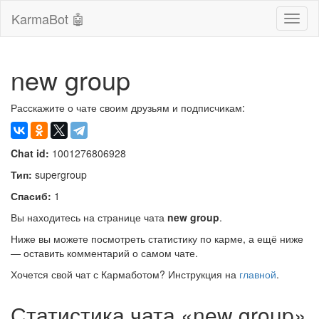
KarmaBot 🤖
Сверн
нави
new group
Расскажите о чате своим друзьям и подписчикам:
Chat id:
1001276806928
Тип:
supergroup
Спасиб:
1
Вы находитесь на странице чата
new group
.
Ниже вы можете посмотреть статистику по карме, а ещё ниже
— оставить комментарий о самом чате.
Хочется свой чат с Кармаботом? Инструкция на
главной
.
Статистика чата «new group»