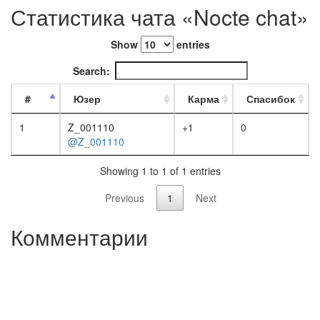
Статистика чата «Nocte chat»
Show
entries
Search:
#
Юзер
Карма
Спасибок
1
Z_001110
+1
0
@Z_001110
Showing 1 to 1 of 1 entries
Previous
1
Next
Комментарии