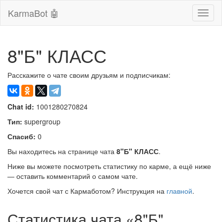
KarmaBot 🤖
Сверн
нави
8"Б" КЛАСС
Расскажите о чате своим друзьям и подписчикам:
Chat id:
1001280270824
Тип:
supergroup
Спасиб:
0
Вы находитесь на странице чата
8"Б" КЛАСС
.
Ниже вы можете посмотреть статистику по карме, а ещё ниже
— оставить комментарий о самом чате.
Хочется свой чат с Кармаботом? Инструкция на
главной
.
Статистика чата «8"Б"