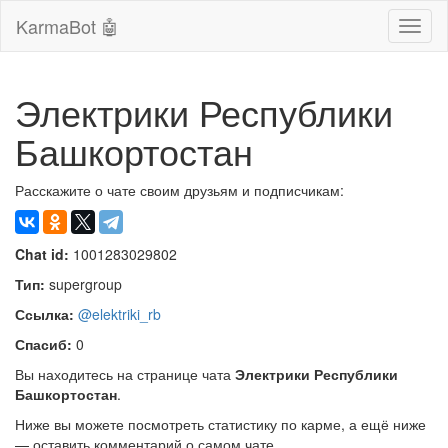
KarmaBot 🤖
Сверн
нави
Электрики Республики
Башкортостан
Расскажите о чате своим друзьям и подписчикам:
Chat id:
1001283029802
Тип:
supergroup
Ссылка:
@elektriki_rb
Спасиб:
0
Вы находитесь на странице чата
Электрики Республики
Башкортостан
.
Ниже вы можете посмотреть статистику по карме, а ещё ниже
— оставить комментарий о самом чате.