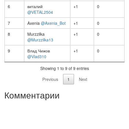
6
виталий
+1
0
@VETAL2504
7
Axenia
@Axenia_Bot
+1
0
8
Murzzilka
+1
0
@Murzzilka13
9
Влад Чижов
+1
0
@Vlad310
Showing 1 to 9 of 9 entries
Previous
1
Next
Комментарии