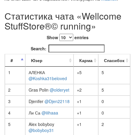
Статистика чата «Wellcome
StuffStore®© running»
Show
entries
Search:
#
Юзер
Карма
Спасибок
1
АЛЕНКА
+5
5
@Koshka31beloved
2
Gras Polin
@olderyet
+2
5
3
Djenifer
@Djen22118
+1
0
4
Ли Са
@iiihaaa
+1
0
5
Alex bobyboy
+1
2
@bobyboy31