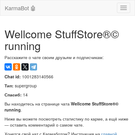
KarmaBot 🤖
Сверн
нави
Wellcome StuffStore®©
running
Расскажите о чате своим друзьям и подписчикам:
Chat id:
1001283140566
Тип:
supergroup
Спасиб:
14
Вы находитесь на странице чата
Wellcome StuffStore®©
running
.
Ниже вы можете посмотреть статистику по карме, а ещё ниже
— оставить комментарий о самом чате.
Хочется свой чат с Кармаботом? Инструкция на
главной
.