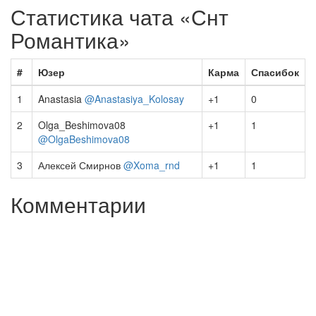
Статистика чата «Снт
Романтика»
#
Юзер
Карма
Спасибок
1
Anastasia
@Anastasiya_Kolosay
+1
0
2
Olga_Beshimova08
+1
1
@OlgaBeshimova08
3
Алексей Смирнов
@Xoma_rnd
+1
1
Комментарии