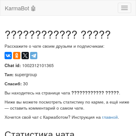
KarmaBot 🤖
Сверн
нави
???????????? ?????
Расскажите о чате своим друзьям и подписчикам:
Chat id:
1002312101365
Тип:
supergroup
Спасиб:
30
Вы находитесь на странице чата
???????????? ?????
.
Ниже вы можете посмотреть статистику по карме, а ещё ниже
— оставить комментарий о самом чате.
Хочется свой чат с Кармаботом? Инструкция на
главной
.
Статистика чата