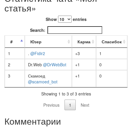
статья»
Show
entries
Search:
#
Юзер
Карма
Спасибок
1
.
@Fidir2
+3
1
2
Dr.Web
@DrWebBot
+1
0
3
Скамоед
+1
0
@scamoed_bot
Showing 1 to 3 of 3 entries
Previous
1
Next
Комментарии