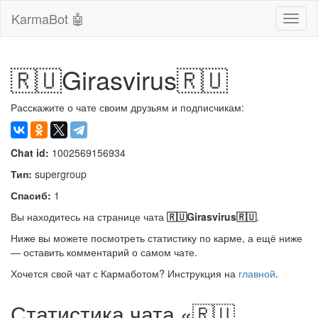
KarmaBot 🤖
Сверн
нави
🇷🇺Girasvirus🇷🇺
Расскажите о чате своим друзьям и подписчикам:
Chat id:
1002569156934
Тип:
supergroup
Спасиб:
1
Вы находитесь на странице чата
🇷🇺Girasvirus🇷🇺
.
Ниже вы можете посмотреть статистику по карме, а ещё ниже
— оставить комментарий о самом чате.
Хочется свой чат с Кармаботом? Инструкция на
главной
.
Статистика чата «🇷🇺