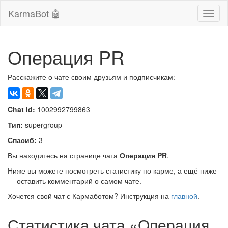
KarmaBot 🤖
Сверн
нави
Операция PR
Расскажите о чате своим друзьям и подписчикам:
Chat id:
1002992799863
Тип:
supergroup
Спасиб:
3
Вы находитесь на странице чата
Операция PR
.
Ниже вы можете посмотреть статистику по карме, а ещё ниже
— оставить комментарий о самом чате.
Хочется свой чат с Кармаботом? Инструкция на
главной
.
Статистика чата «Операция