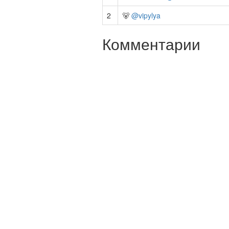
2
🐻
@vipylya
Комментарии