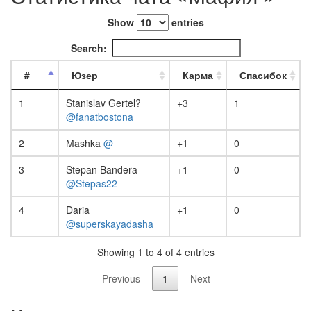
Show
entries
Search:
#
Юзер
Карма
Спасибок
1
Stanislav Gertel?
+3
1
@fanatbostona
2
Mashka
@
+1
0
3
Stepan Bandera
+1
0
@Stepas22
4
Daria
+1
0
@superskayadasha
Showing 1 to 4 of 4 entries
Previous
1
Next