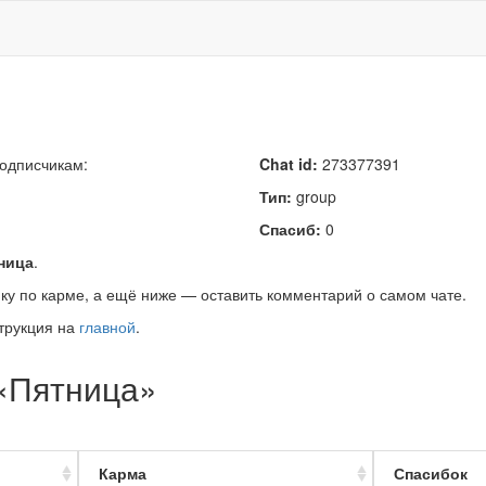
подписчикам:
Chat id:
273377391
Тип:
group
Спасиб:
0
ница
.
ку по карме, а ещё ниже — оставить комментарий о самом чате.
трукция на
главной
.
 «Пятница»
Карма
Спасибок