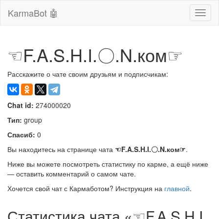
KarmaBot 🤖
Сверн
нави
☜F.A.S.H.I.〇.N.ком☞
Расскажите о чате своим друзьям и подписчикам:
Chat id:
274000020
Тип:
group
Спасиб:
0
Вы находитесь на странице чата
☜F.A.S.H.I.〇.N.ком☞
.
Ниже вы можете посмотреть статистику по карме, а ещё ниже
— оставить комментарий о самом чате.
Хочется свой чат с Кармаботом? Инструкция на
главной
.
Статистика чата «☜F.A.S.H.I.