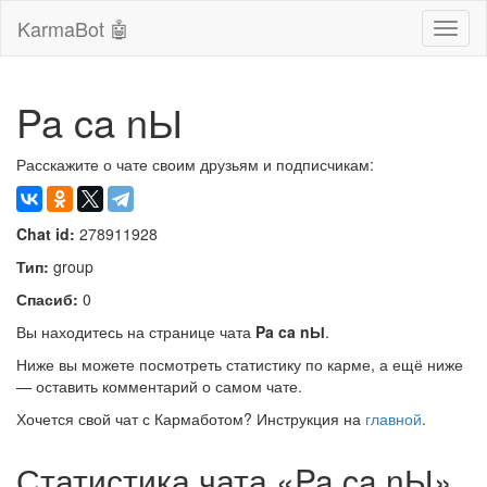
KarmaBot 🤖
Сверн
нави
Pa ca nЫ
Расскажите о чате своим друзьям и подписчикам:
Chat id:
278911928
Тип:
group
Спасиб:
0
Вы находитесь на странице чата
Pa ca nЫ
.
Ниже вы можете посмотреть статистику по карме, а ещё ниже
— оставить комментарий о самом чате.
Хочется свой чат с Кармаботом? Инструкция на
главной
.
Статистика чата «Pa ca nЫ»