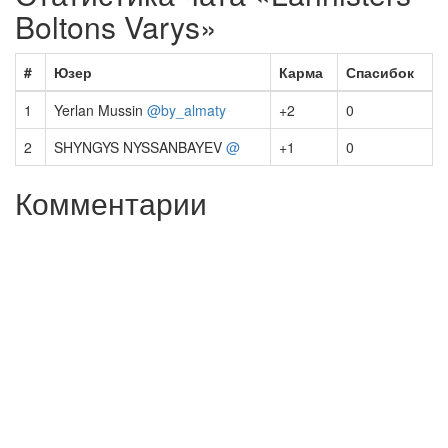
Boltons Varys»
#
Юзер
Карма
Спасибок
1
Yerlan Mussin
@by_almaty
+2
0
2
SHYNGYS NYSSANBAYEV
@
+1
0
Комментарии