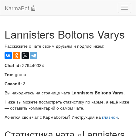
KarmaBot 🤖
Сверн
нави
Lannisters Boltons Varys
Расскажите о чате своим друзьям и подписчикам:
Chat id:
279440334
Тип:
group
Спасиб:
3
Вы находитесь на странице чата
Lannisters Boltons Varys
.
Ниже вы можете посмотреть статистику по карме, а ещё ниже
— оставить комментарий о самом чате.
Хочется свой чат с Кармаботом? Инструкция на
главной
.
Статистика чата «Lannisters