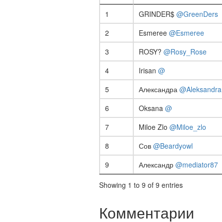
1
GRINDER$
@GreenDers
2
Esmeree
@Esmeree
3
ROSY?
@Rosy_Rose
4
Irisan
@
5
Александра
@Aleksandra
6
Oksana
@
7
Miloe Zlo
@Miloe_zlo
8
Сов
@Beardyowl
9
Александр
@mediator87
Showing 1 to 9 of 9 entries
Комментарии