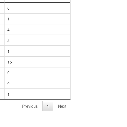
0
1
4
2
1
15
0
0
1
Previous
1
Next