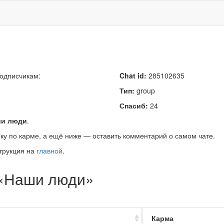
подписчикам:
Chat id:
285102635
Тип:
group
Спасиб:
24
и люди
.
ку по карме, а ещё ниже — оставить комментарий о самом чате.
трукция на
главной
.
 «Наши люди»
Карма