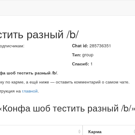
тить разный /b/
подписчикам:
Chat id:
285736351
Тип:
group
Спасиб:
1
фа шоб тестить разный /b/
.
ку по карме, а ещё ниже — оставить комментарий о самом чате.
трукция на
главной
.
«Конфа шоб тестить разный /b/
Карма