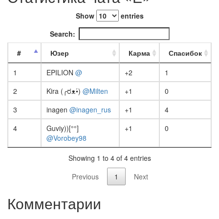
Show
entries
Search:
#
Юзер
Карма
Спасибок
1
EPILION
@
+2
1
2
Kira (╭ರᴥ•́)
@Milten
+1
0
3
inagen
@inagen_rus
+1
4
4
Guviy))[°°]
+1
0
@Vorobey98
Showing 1 to 4 of 4 entries
Previous
1
Next
Комментарии