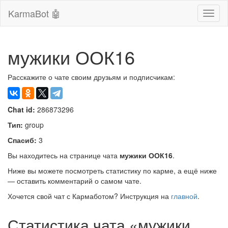
KarmaBot 🤖
Сверн
нави
мужики ООК16
Расскажите о чате своим друзьям и подписчикам:
Chat id:
286873296
Тип:
group
Спасиб:
3
Вы находитесь на странице чата
мужики ООК16
.
Ниже вы можете посмотреть статистику по карме, а ещё ниже
— оставить комментарий о самом чате.
Хочется свой чат с Кармаботом? Инструкция на
главной
.
Статистика чата «мужики