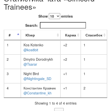
Trainees»
Show
entries
Search:
#
Юзер
Карма
Спасибок
1
Kos Kotenko
+2
1
@kos8bit
2
Dmytro Dorodnykh
+2
1
@Tsarar
3
Night Bird
+1
1
@Nightingale_SD
4
Константин Кравчик
+1
2
@Constantine_kh
Showing 1 to 4 of 4 entries