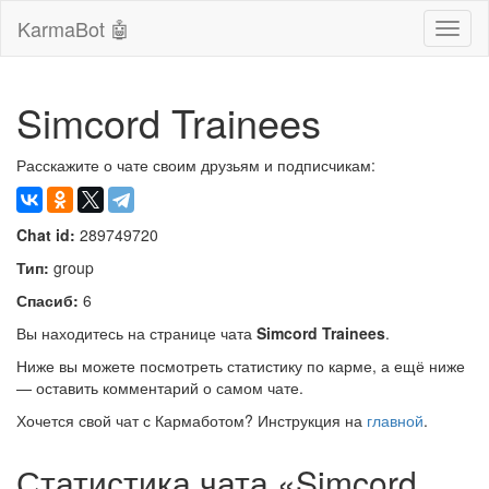
KarmaBot 🤖
Сверн
нави
Simcord Trainees
Расскажите о чате своим друзьям и подписчикам:
Chat id:
289749720
Тип:
group
Спасиб:
6
Вы находитесь на странице чата
Simcord Trainees
.
Ниже вы можете посмотреть статистику по карме, а ещё ниже
— оставить комментарий о самом чате.
Хочется свой чат с Кармаботом? Инструкция на
главной
.
Статистика чата «Simcord