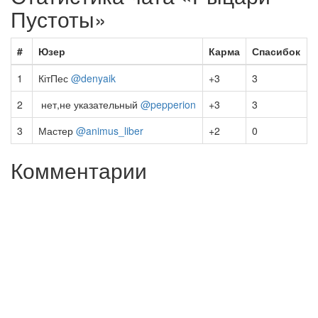
Пустоты»
#
Юзер
Карма
Спасибок
1
КітПес
@denyaik
+3
3
2
‎‎‎‎ нет,не указательный
@pepperion
+3
3
3
Мастер
@animus_liber
+2
0
Комментарии