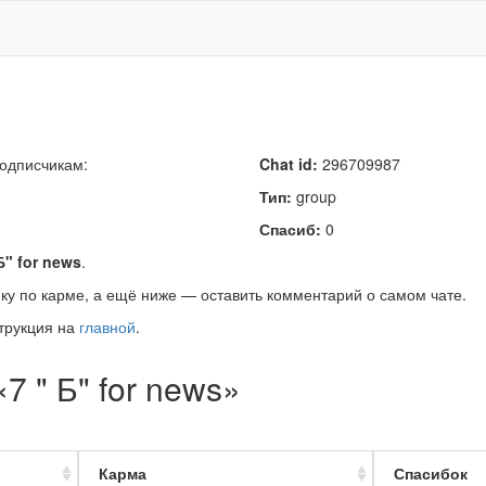
подписчикам:
Chat id:
296709987
Тип:
group
Спасиб:
0
Б" for news
.
ку по карме, а ещё ниже — оставить комментарий о самом чате.
трукция на
главной
.
7 " Б" for news»
Карма
Спасибок