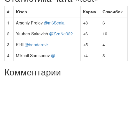
#
Юзер
Карма
Спасибок
1
Arseniy Frolov
@m6Senia
+8
6
2
Yauhen Sakovich
@ZzoNe322
+6
10
3
Kirill
@bondarevk
+5
4
4
Mikhail Samsonov
@
+4
3
Комментарии