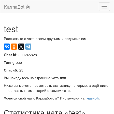
KarmaBot 🤖
Сверн
нави
test
Расскажите о чате своим друзьям и подписчикам:
Chat id:
300245828
Тип:
group
Спасиб:
23
Вы находитесь на странице чата
test
.
Ниже вы можете посмотреть статистику по карме, а ещё ниже
— оставить комментарий о самом чате.
Хочется свой чат с Кармаботом? Инструкция на
главной
.
Статистика чата «test»