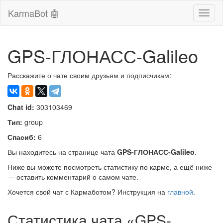
KarmaBot 🤖
Сверн
нави
GPS-ГЛОНАСС-Galileo
Расскажите о чате своим друзьям и подписчикам:
Chat id:
303103469
Тип:
group
Спасиб:
6
Вы находитесь на странице чата
GPS-ГЛОНАСС-Galileo
.
Ниже вы можете посмотреть статистику по карме, а ещё ниже
— оставить комментарий о самом чате.
Хочется свой чат с Кармаботом? Инструкция на
главной
.
Статистика чата «GPS-