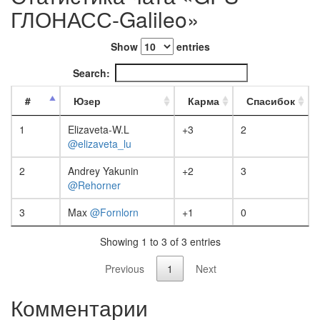
ГЛОНАСС-Galileo»
Show
entries
Search:
#
Юзер
Карма
Спасибок
1
Elizaveta-W.L
+3
2
@elizaveta_lu
2
Andrey Yakunin
+2
3
@Rehorner
3
Max
@Fornlorn
+1
0
Showing 1 to 3 of 3 entries
Previous
1
Next
Комментарии