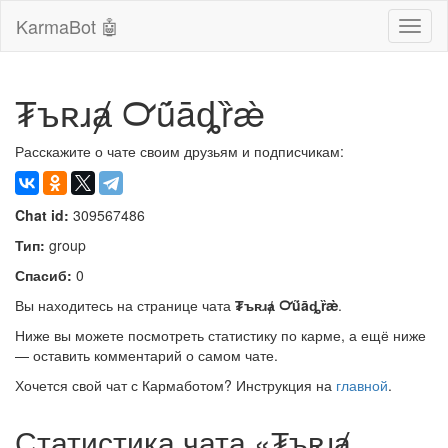
KarmaBot 🤖
Сверн
нави
₮ъʀɹⱥ ℺ṹāȡȑæ̀
Расскажите о чате своим друзьям и подписчикам:
Chat id:
309567486
Тип:
group
Спасиб:
0
Вы находитесь на странице чата
₮ъʀɹⱥ ℺ṹāȡȑæ̀
.
Ниже вы можете посмотреть статистику по карме, а ещё ниже
— оставить комментарий о самом чате.
Хочется свой чат с Кармаботом? Инструкция на
главной
.
Статистика чата «₮ъʀɹⱥ