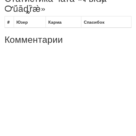
℺ṹāȡȑæ̀»
#
Юзер
Карма
Спасибок
Комментарии