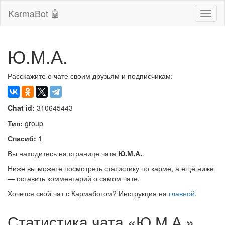
KarmaBot 🤖
Сверн
нави
Ю.М.А.
Расскажите о чате своим друзьям и подписчикам:
Chat id:
310645443
Тип:
group
Спасиб:
1
Вы находитесь на странице чата
Ю.М.А.
.
Ниже вы можете посмотреть статистику по карме, а ещё ниже
— оставить комментарий о самом чате.
Хочется свой чат с Кармаботом? Инструкция на
главной
.
Статистика чата «Ю.М.А.»